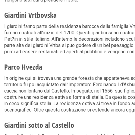
Giardini Vrtbovska
I giardini fanno parte della residenza barocca della famiglia Vrtb
furono costruiti all’inizio del 1700. Questi giardini sono costrui
Pet?ín in stile italiano. All’interno le decorazioni includono scult
parte alta dei giardini Vrtba si può godere di un bel paesaggio 
primi ad essere restaurati ed aperti al pubblico e vengono consi
Parco Hvezda
In origine qui si trovava una grande foresta che apparteneva ad
territorio fu poi acquistato dall’Imperatore Ferdinando I d’Asbu
caccia non lontano dal Castello. In seguito, nel 1556, suo figlio
costruire una residenza estiva a forma di stella. Da questa co
in ceco significa stella. La residenza estiva si trova in fondo 
scenografico. Oltre questa costruzione si estende ancora ogg
Giardini sotto al Castello