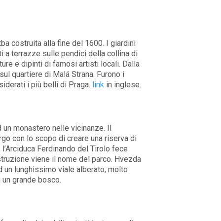
a costruita alla fine del 1600. I giardini
ti a terrazze sulle pendici della collina di
ure e dipinti di famosi artisti locali. Dalla
sul quartiere di Malá Strana. Furono i
derati i più belli di Praga.
link
in inglese.
 un monastero nelle vicinanze. Il
rgo con lo scopo di creare una riserva di
, l’Arciduca Ferdinando del Tirolo fece
struzione viene il nome del parco. Hvezda
ad un lunghissimo viale alberato, molto
i un grande bosco.