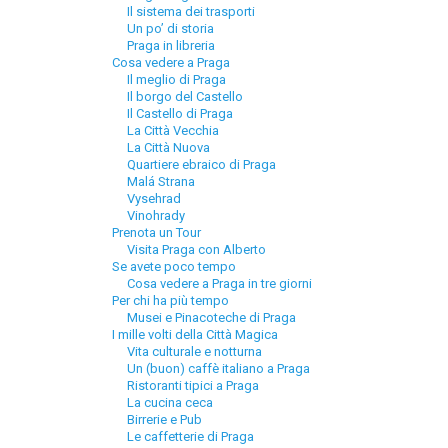
Il sistema dei trasporti
Un po’ di storia
Praga in libreria
Cosa vedere a Praga
Il meglio di Praga
Il borgo del Castello
Il Castello di Praga
La Città Vecchia
La Città Nuova
Quartiere ebraico di Praga
Malá Strana
Vysehrad
Vinohrady
Prenota un Tour
Visita Praga con Alberto
Se avete poco tempo
Cosa vedere a Praga in tre giorni
Per chi ha più tempo
Musei e Pinacoteche di Praga
I mille volti della Città Magica
Vita culturale e notturna
Un (buon) caffè italiano a Praga
Ristoranti tipici a Praga
La cucina ceca
Birrerie e Pub
Le caffetterie di Praga