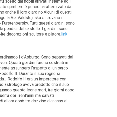
fu scelto dai nobili arrivati insieme agli
sto quartiere è perciò caratterizzato da
o anche il loro giardino.Alcuni di questi
go la Via Valdstejnska si trovano i
o Furstenbersky. Tutti questi giardini sono
le pendici del castello. I giardini sono
olte decorazioni scultore e pittore.
link
 Ferdinando I d’Asburgo. Sono separati dal
eri. Questi giardini furono costruiti in
amente assunsero l’aspetto di un parco
Rodolfo II. Durante il suo regno si
nda… Rodolfo II era un imperatore con
uo astrologo aveva predetto che il suo
uando questo leone morì, tre giorni dopo
uerra dei Trent’anni ma salvati
 di allora donò tre dozzine d’ananas al