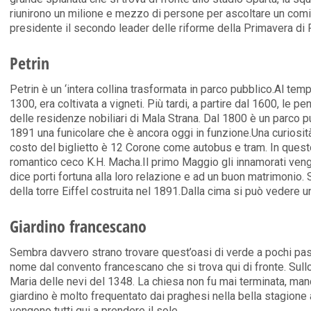
riunirono un milione e mezzo di persone per ascoltare un comiz
presidente il secondo leader delle riforme della Primavera di 
Petrin
Petrin è un ‘intera collina trasformata in parco pubblico.Al tem
1300, era coltivata a vigneti. Più tardi, a partire dal 1600, le pe
delle residenze nobiliari di Mala Strana. Dal 1800 è un parco pu
1891 una funicolare che è ancora oggi in funzione.Una curiosit
costo del biglietto è 12 Corone come autobus e tram. In questo
romantico ceco K.H. Macha.Il primo Maggio gli innamorati vengo
dice porti fortuna alla loro relazione e ad un buon matrimonio. S
della torre Eiffel costruita nel 1891.Dalla cima si può vedere 
Giardino francescano
Sembra davvero strano trovare quest’oasi di verde a pochi pas
nome dal convento francescano che si trova qui di fronte. Sull
Maria delle nevi del 1348. La chiesa non fu mai terminata, ma
giardino è molto frequentato dai praghesi nella bella stagione
vengono tutti qui a prendere il sole.