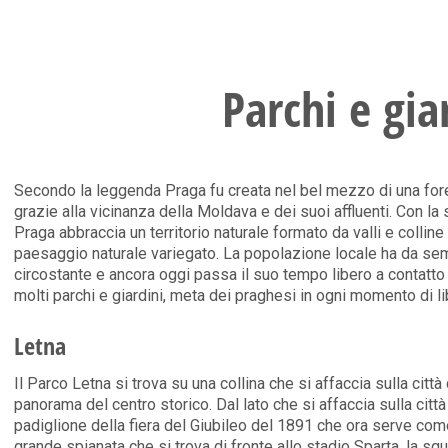
Parchi e gia
Secondo la leggenda Praga fu creata nel bel mezzo di una fore
grazie alla vicinanza della Moldava e dei suoi affluenti. Con la
Praga abbraccia un territorio naturale formato da valli e collin
paesaggio naturale variegato. La popolazione locale ha da sem
circostante e ancora oggi passa il suo tempo libero a contatto
molti parchi e giardini, meta dei praghesi in ogni momento di li
Letna
Il Parco Letna si trova su una collina che si affaccia sulla citt
panorama del centro storico. Dal lato che si affaccia sulla citt
padiglione della fiera del Giubileo del 1891 che ora serve com
grande spianata che si trova di fronte allo stadio Sparta, la sq