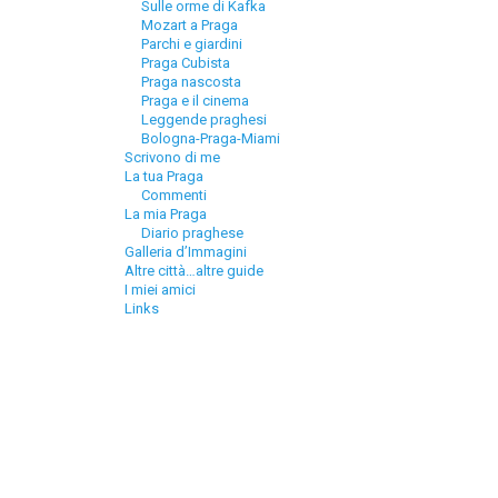
Sulle orme di Kafka
Mozart a Praga
Parchi e giardini
Praga Cubista
Praga nascosta
Praga e il cinema
Leggende praghesi
Bologna-Praga-Miami
Scrivono di me
La tua Praga
Commenti
La mia Praga
Diario praghese
Galleria d’Immagini
Altre città…altre guide
I miei amici
Links