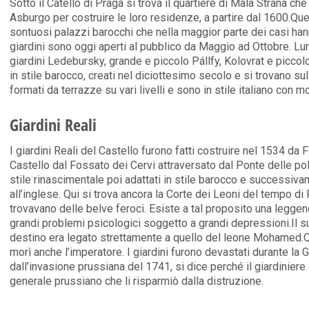
Sotto il Catello di Praga si trova il quartiere di Mala Strana che 
Asburgo per costruire le loro residenze, a partire dal 1600.Que
sontuosi palazzi barocchi che nella maggior parte dei casi hann
giardini sono oggi aperti al pubblico da Maggio ad Ottobre. Lun
giardini Ledebursky, grande e piccolo Pállfy, Kolovrat e piccol
in stile barocco, creati nel diciottesimo secolo e si trovano sul
formati da terrazze su vari livelli e sono in stile italiano con m
Giardini Reali
I giardini Reali del Castello furono fatti costruire nel 1534 da
Castello dal Fossato dei Cervi attraversato dal Ponte delle polv
stile rinascimentale poi adattati in stile barocco e successiv
all’inglese. Qui si trova ancora la Corte dei Leoni del tempo di 
trovavano delle belve feroci. Esiste a tal proposito una legge
grandi problemi psicologici soggetto a grandi depressioni.Il s
destino era legato strettamente a quello del leone Mohamed.Q
morì anche l’imperatore. I giardini furono devastati durante la G
dall’invasione prussiana del 1741, si dice perché il giardiniere
generale prussiano che li risparmiò dalla distruzione.