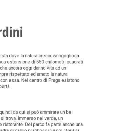
rdini
sta dove la natura cresceva rigogliosa
 sua estensione di 550 chilometri quadrati
e che ancora oggi danno vita ad un
pre rispettato ed amato la natura
 con essa. Nel centro di Praga esistono
bertà.
à quindi da qui si può ammirare un bel
à si trova, immerso nel verde, un
e ristorante. Del parco fa parte anche una
uadra di calcio praghese.Qui nel 1989 si