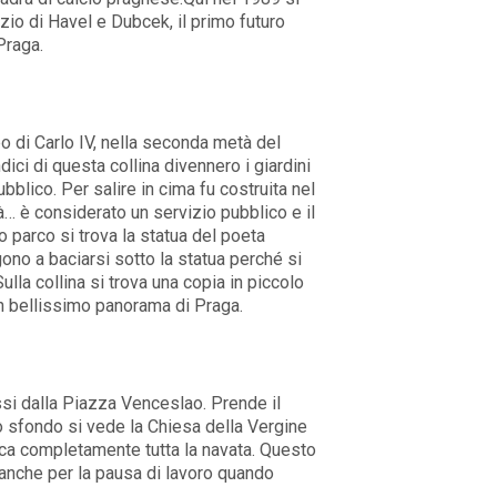
io di Havel e Dubcek, il primo futuro
Praga.
po di Carlo IV, nella seconda metà del
ndici di questa collina divennero i giardini
bblico. Per salire in cima fu costruita nel
à… è considerato un servizio pubblico e il
 parco si trova la statua del poeta
no a baciarsi sotto la statua perché si
ulla collina si trova una copia in piccolo
un bellissimo panorama di Praga.
si dalla Piazza Venceslao. Prende il
o sfondo si vede la Chiesa della Vergine
nca completamente tutta la navata. Questo
 anche per la pausa di lavoro quando